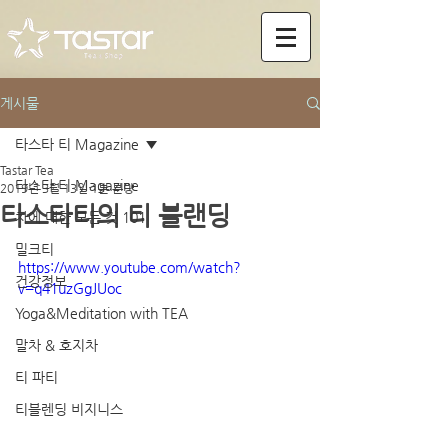
게시물
타스타 티 Magazine
Tastar Tea
타스타 티 Magazine
2019년 3월 13일
1분 분량
타스타티의 티 블랜딩
차에 대한 모든 것 101
밀크티
https://www.youtube.com/watch?
건강정보
v=q41uzGgJUoc
Yoga&Meditation with TEA
말차 & 호지차
티 파티
티블렌딩 비지니스