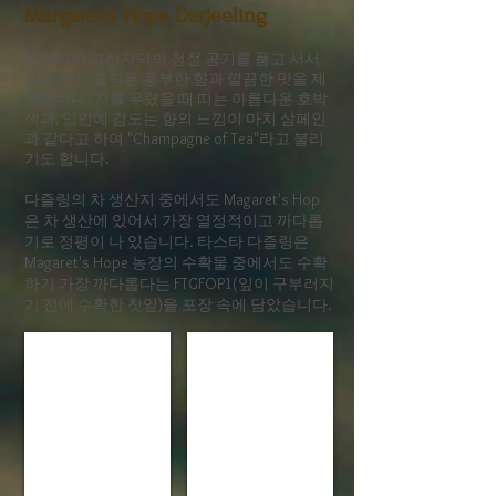
Margaret's Hope Darjeeling
히말라야 고산지역의 청정 공기를 품고 서서
히 자란 다즐링은 풍부한 향과 깔끔한 맛을 제
공합니다. 차를 우렸을 때 띠는 아름다운 호박
색과, 입안에 감도는 향의 느낌이 마치 삼페인
과 같다고 하여 "Champagne of Tea"라고 불리
기도 합니다.
다즐링의 차 생산지 중에서도 Magaret's Hop
은 차 생산에 있어서 가장 열정적이고 까다롭
기로 정평이 나 있습니다.
타스타 다즐링은
Magaret's Hope 농장의 수확물 중에서도 수확
하기 가장 까다롭다는 FTGFOP1(잎이 구부러지
기 전에 수확한 찻잎)을 포장 속에 담았습니다.
Loose Leaf Tea
Darjeeling