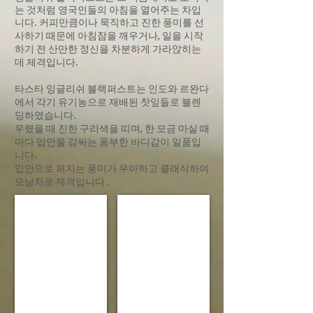
는 것처럼 영국인들의 아침을 열어주는 차입
니다.
커피만큼이나 묵직하고 진한 풍미를 선
사하기 때문에 아침잠을 깨우거나, 일을 시작
하기 전 산만한 정신을 차분하게 가라앉히는
데 제격입니다.
타스타 잉글리쉬 블랙퍼스트는 인도와 르완다
에서 각기 유기농으로 재배된 찻잎들로 블렌
딩하였습니다.
우렸을 때 진한 구리색을 띠며, 한 모금 마실 때
마다 입안을 감싸는 풍부한 바디감이 일품입
니다.
입안으로 퍼지는 풍미가 우아하고 클래식하여
모닝차로 제격입니다 .
English Breakfast
Loose leaf tea