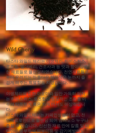
Wild Cherry
타스타 와일드 체리는 야생체리, 히비스커스,
로즈힙, 엘더베리, 건조사과 등 맛과 향이 상큼
한 재료들로 블렌딩하였습니다. 천연재료들로
부터 우려지는 아름다운 체리색은 눈까지 즐
겁게 해주는 특별함을 지녔습니다.
야생체리의 진한 아로마와 입안 가득히 퍼지
는 히비스커스, 로즈힙이 환상적인 조화를 이
루어 따뜻하게 혹은 차게 마셔도 이상적입니
다.
타스타 와일드체리는 카페인성분이 없고, 천
연재료로만으로 블렌딩 되어 남녀노소 누구나
즐길 수 있습니다. 신선한 재료 안에 칼륨 및 비
타민이 풍부하여 피부미용 및 감기예방에도