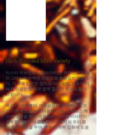
Herb Blended Mint Variety
타스타 허브민트 버라이어티는 페퍼민트와 레
몬그라스의 완벽한 조합으로 블렌딩되었습니
다. 거기에 향긋한 장미와 아욱꽃잎, 감초가 더
해져 은은한 꽃향과 함께 깔끔한 목넘김을 선
사합니다.
목감기, 소화불량, 피부피용에 좋은 페퍼민트
의 기본적인 효능과 더불어 빈혈, 스트레스 해
소에 도움을 주는 레몬그라스, 각종 비타민이
풍부한 네틀잎의 효능들이 결합하여 우리 몸
에 좋은 영향을 주며, 특히 면역력 강화에 도움
을 줍니다.