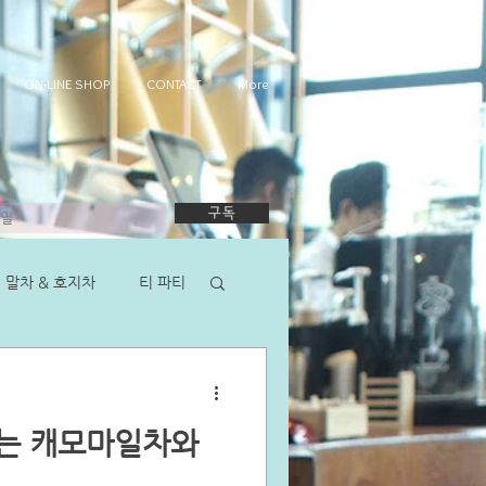
ON-LINE SHOP
CONTACT
More
구독
말차 & 호지차
티 파티
되는 캐모마일차와