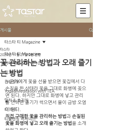
게시물
타스타 티 Magazine
타스타
타스타 티 Magazine
2020년 11월 27일
2분 분량
꽃 관리하는 방법과 오래 즐기
차에 대한 모든 것 101
는 방법
밀크티
누군가에게 꽃을 선물 받으면 꽃집에서 다 
건강정보
손질을 한 상태라 꽃을 그대로 화병에 꽂으
Yoga&Meditation with TEA
면 된다. 하지만 그대로 화병에 넣고 관리
말차 & 호지차
를 안하면 줄기가 썩으면서 물이 금방 오염
이 된다. 
티 파티
직접 구매한 꽃을 관리하는 방법
과 
손질된 
티블렌딩 비지니스
꽃을 화병에 넣고 오래 즐기는 방법
을 소개