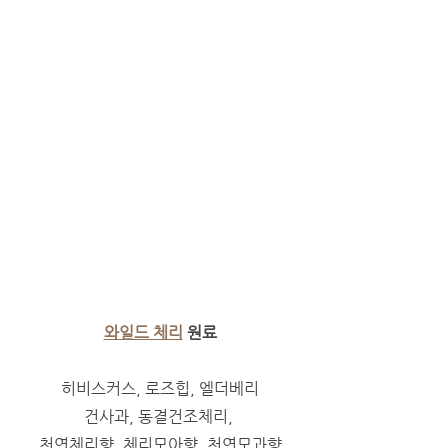
와일드 체리
 원료
히비스커스, 로즈힙, 엘더베리
건사과, 동결건조체리, 
천연체리향, 체리모아향, 천연모과향