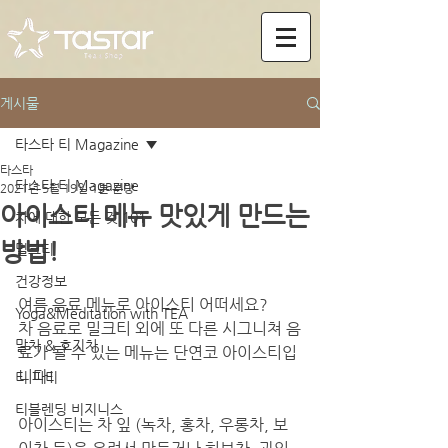
게시물
타스타 티 Magazine
타스타
타스타 티 Magazine
2021년 5월 19일
1분 분량
아이스티 메뉴 맛있게 만드는
차에 대한 모든 것 101
방법!
밀크티
건강정보
여름 음료 메뉴로 아이스티 어떠세요?
Yoga&Meditation with TEA
차 음료로 밀크티 외에 또 다른 시그니쳐 음
말차 & 호지차
료가 될 수 있는 메뉴는 단연코 아이스티입
니다!
티 파티
티블렌딩 비지니스
아이스티는 차 잎 (녹차, 홍차, 우롱차, 보