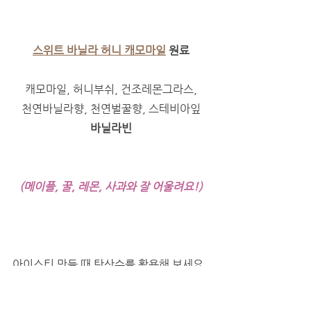
스위트 바닐라 허니 캐모마일
 원료
캐모마일, 허니부쉬, 건조레몬그라스,
천연바닐라향, 천연벌꿀향, 스테비아잎
바닐라빈
(메이플, 꿀, 레몬, 사과와 잘 어울려요!)
아이스티 만들 때 탄산수를 활용해 보세요. 
단맛을 추가하지 않는다면
청량감 있는 아이스티, 스파클링 디톡스 워