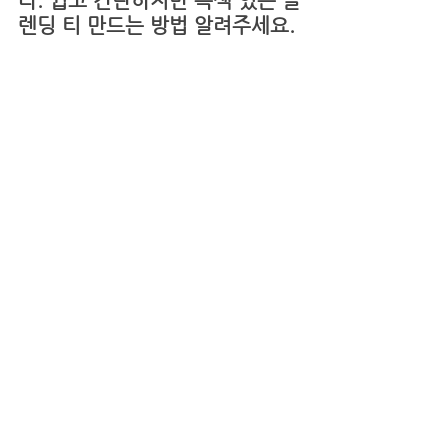
다. 쉽고 간단하지만 특색 있는 블
렌딩 티 만드는 방법 알려주세요. 
베르가못 향이 블렌딩된 얼그레이 홍차에 
추가로 2~3% 다른 원료를 넣어도 베르가
못 향이 죽거나 줄어들지 않습니다. 
가장 많이 사용되는 원료는 장미, 라벤더, 
민트, 시나몬, 생강, 레몬, 자몽입니다. 장
미는 비주얼로 승부를 보는 편이죠. 얼그레
이 홍차 맛에 크게 좌우 주지 하지 않습니
다. 민트, 라벤더, 시나몬 그리고 생강은 소
량만 넣어도 존재감을 크게 느낄 수 있어
요. 레몬과 자몽은 기대하는 맛 정도에 따
라 추가로 더 넣을 수도 있습니다. 
처음에는 배합율을 작게 해서 시작하세요!
얼그레이 홍차로 카페 시그니쳐 음료를 만