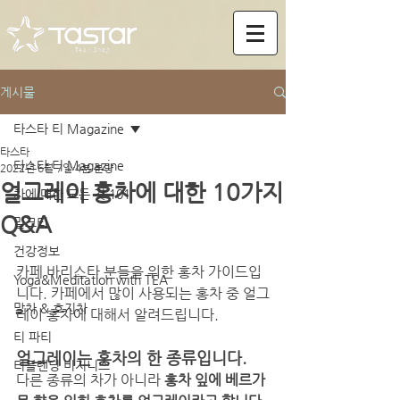
게시물
타스타 티 Magazine
타스타
타스타 티 Magazine
2022년 6월 7일
4분 분량
얼그레이 홍차에 대한 10가지
차에 대한 모든 것 101
Q&A
밀크티
건강정보
카페 바리스타 분들을 위한 홍차 가이드입
Yoga&Meditation with TEA
니다. 카페에서 많이 사용되는 홍차 중 얼그
말차 & 호지차
레이 홍차에 대해서 알려드립니다.
티 파티
얼그레이는 홍차의 한 종류입니다. 
티블렌딩 비지니스
다른 종류의 차가 아니라 
홍차 잎에 베르가